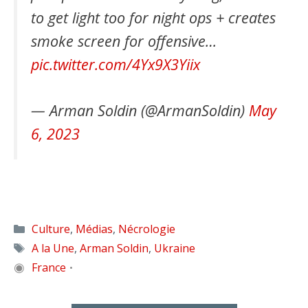
to get light too for night ops + creates
smoke screen for offensive…
pic.twitter.com/4Yx9X3Yiix
— Arman Soldin (@ArmanSoldin)
May
6, 2023
Catégories
Culture
,
Médias
,
Nécrologie
Étiquettes
A la Une
,
Arman Soldin
,
Ukraine
◉
France
•