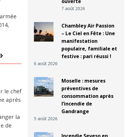
ouverte
7 août 2026
l’armée
014,
Chambley Air Passion
– Le Ciel en Fête : Une
manifestation
populaire, familiale et
»
festive : pari réussi !
6 août 2026
Moselle : mesures
préventives de
r le chef
consommation après
née après
l’incendie de
Gandrange
anger la
5 août 2026
ue de
Incendie Seveso en