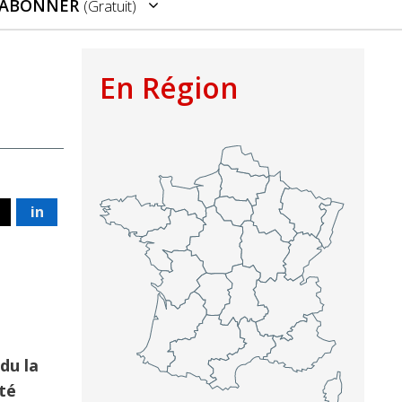
’ABONNER
(gratuit)
En Région
in
du la
té