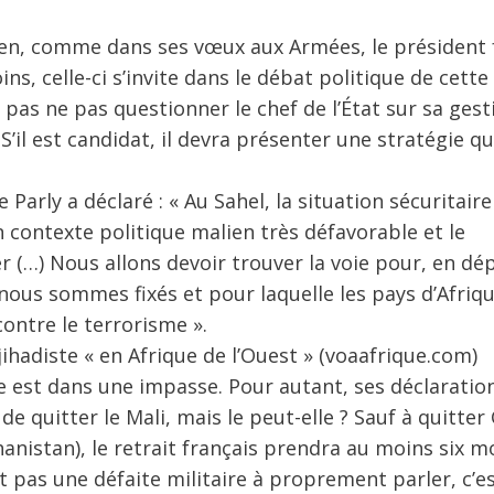
en, comme dans ses vœux aux Armées, le président 
ns, celle-ci s’invite dans le débat politique de cette
pas ne pas questionner le chef de l’État sur sa gest
S’il est candidat, il devra présenter une stratégie qu
arly a déclaré : « Au Sahel, la situation sécuritaire
n contexte politique malien très défavorable et le
(…) Nous allons devoir trouver la voie pour, en dép
 nous sommes fixés et pour laquelle les pays d’Afriq
ontre le terrorisme ».
-jihadiste « en Afrique de l’Ouest » (voaafrique.com)
e est dans une impasse. Pour autant, ses déclaratio
e quitter le Mali, mais le peut-elle ? Sauf à quitter
istan), le retrait français prendra au moins six mo
st pas une défaite militaire à proprement parler, c’e