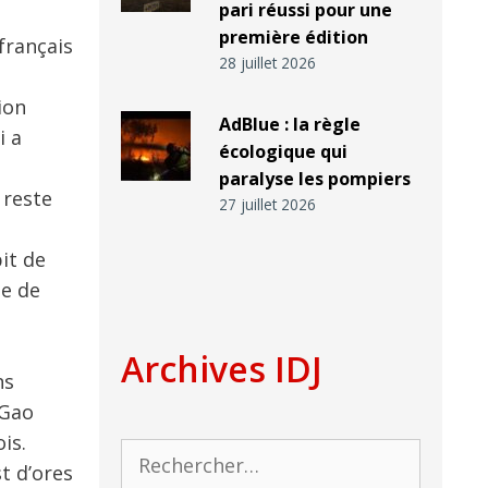
pari réussi pour une
première édition
français
28 juillet 2026
ion
AdBlue : la règle
i a
écologique qui
paralyse les pompiers
 reste
27 juillet 2026
it de
ue de
Archives IDJ
ns
 Gao
is.
Rechercher :
st d’ores