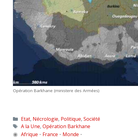
Opération Barkhane (ministere des Armées)
Catégories
Etat
,
Nécrologie
,
Politique
,
Société
Étiquettes
A la Une
,
Opération Barkhane
◉
Afrique
France
Monde
•
•
•