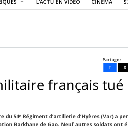
RIQUES
L’ACTU EN VIDÉO
CINÉMA
S
Partager
f
X
ilitaire français tué
 du 54ᵉ Régiment d’artillerie d’Hyères (Var) a per
ration Barkhane de Gao. Neuf autres soldats ont é