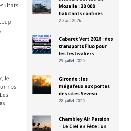
ésultats
Moselle : 30 000
habitants confinés
2 août 2026
 coup
,
Cabaret Vert 2026 : des
transports Fluo pour
les festivaliers
29 juillet 2026
, le
Gironde : les
our nos
mégafeux aux portes
des sites Seveso
 Les
28 juillet 2026
es
Chambley Air Passion
– Le Ciel en Fête : un