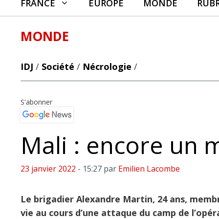
FRANCE
EUROPE
MONDE
RUB
MONDE
IDJ
/
Société
/
Nécrologie
/
S'abonner
Mali : encore un m
23 janvier 2022
- 15:27
par
Emilien Lacombe
Le brigadier Alexandre Martin, 24 ans, membre
vie au cours d’une attaque du camp de l’opé