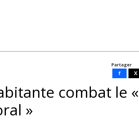
Partager
f
X
abitante combat le «
ral »