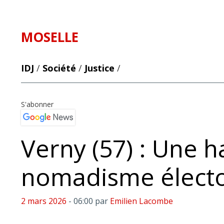
MOSELLE
IDJ
/
Société
/
Justice
/
S'abonner
Verny (57) : Une h
nomadisme électo
2 mars 2026
- 06:00
par
Emilien Lacombe