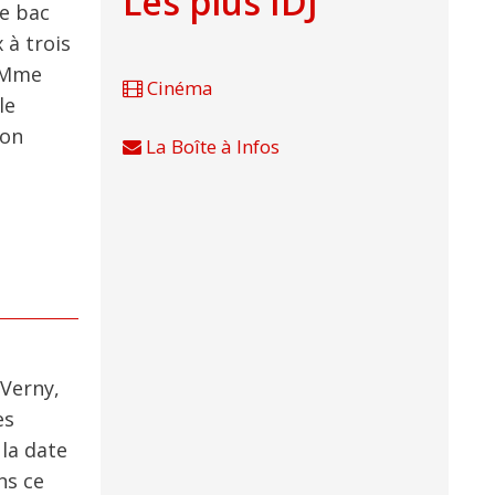
Les plus IDJ
le bac
 à trois
. Mme
Cinéma
le
son
La Boîte à Infos
 Verny,
es
la date
ns ce