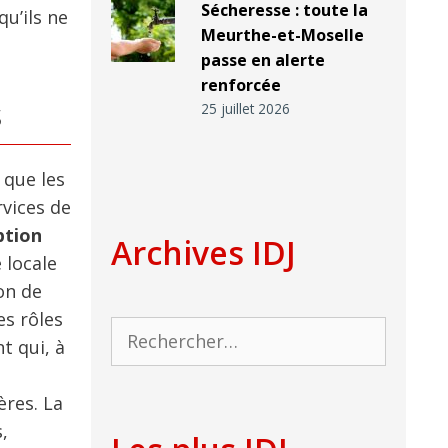
Sécheresse : toute la
u’ils ne
Meurthe-et-Moselle
passe en alerte
renforcée
s
25 juillet 2026
 que les
rvices de
ption
Archives IDJ
 locale
on de
es rôles
Rechercher :
t qui, à
ères. La
,