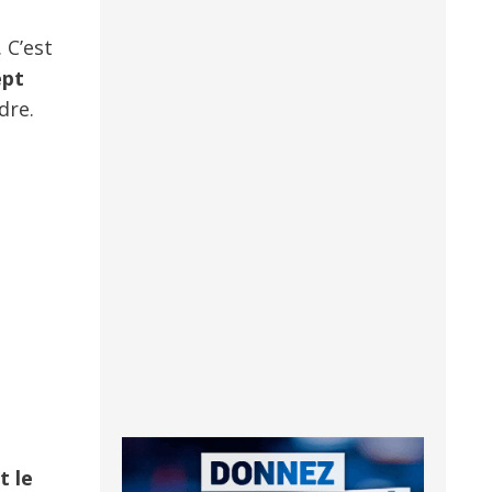
 C’est
ept
dre.
t le