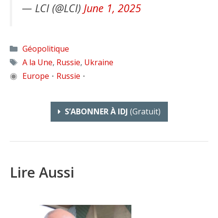
— LCI (@LCI)
June 1, 2025
Catégories
Géopolitique
Étiquettes
A la Une
,
Russie
,
Ukraine
◉
Europe
Russie
•
•
S’ABONNER À IDJ
(gratuit)
Lire Aussi