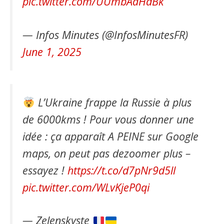
pic.twitter.com/UUmbAaHdBk
— Infos Minutes (@InfosMinutesFR)
June 1, 2025
L’Ukraine frappe la Russie à plus
de 6000kms ! Pour vous donner une
idée : ça apparaît A PEINE sur Google
maps, on peut pas dezoomer plus –
essayez !
https://t.co/d7pNr9d5ll
pic.twitter.com/WLvKjeP0qi
— Zelenskyste