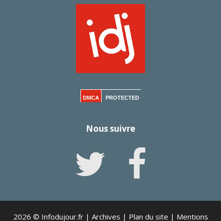
DMCA
PROTECTED
Nous suivre
2026 © Infodujour.fr |
Archives
|
Plan du site
|
Mentions