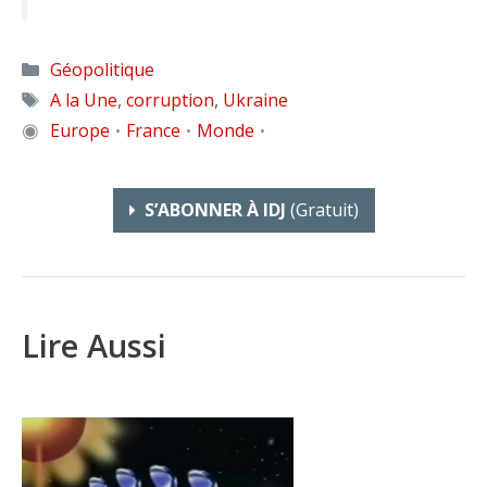
Catégories
Géopolitique
Étiquettes
A la Une
,
corruption
,
Ukraine
◉
Europe
France
Monde
•
•
•
S’ABONNER À IDJ
(gratuit)
Lire Aussi