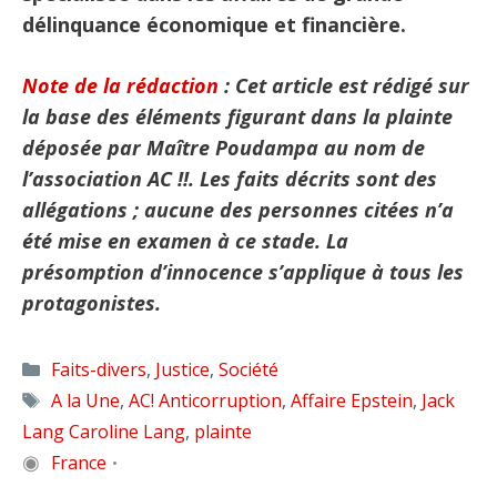
délinquance économique et financière.
Note de la rédaction
: Cet article est rédigé sur
la base des éléments figurant dans la plainte
déposée par Maître Poudampa au nom de
l’association AC !!. Les faits décrits sont des
allégations ; aucune des personnes citées n’a
été mise en examen à ce stade. La
présomption d’innocence s’applique à tous les
protagonistes.
Catégories
Faits-divers
,
Justice
,
Société
Étiquettes
A la Une
,
AC! Anticorruption
,
Affaire Epstein
,
Jack
Lang Caroline Lang
,
plainte
◉
France
•