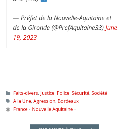
— Préfet de la Nouvelle-Aquitaine et
de la Gironde (@PrefAquitaine33)
June
19, 2023
Catégories
Faits-divers
,
Justice
,
Police
,
Sécurité
,
Société
Étiquettes
A la Une
,
Agression
,
Bordeaux
◉
France
Nouvelle Aquitaine
•
•