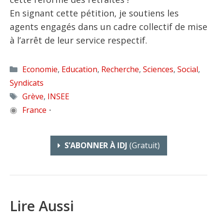
En signant cette pétition, je soutiens les
agents engagés dans un cadre collectif de mise
à l’arrêt de leur service respectif.
Catégories
Economie
,
Education
,
Recherche
,
Sciences
,
Social
,
Syndicats
Étiquettes
Grève
,
INSEE
◉
France
•
S’ABONNER À IDJ
(gratuit)
Lire Aussi