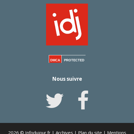
DMCA
PROTECTED
Nous suivre
2026 © Infodujour.fr |
Archives
|
Plan du site
|
Mentions