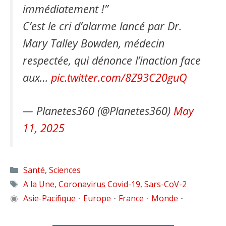
immédiatement !”
C’est le cri d’alarme lancé par Dr.
Mary Talley Bowden, médecin
respectée, qui dénonce l’inaction face
aux…
pic.twitter.com/8Z93C20guQ
— Planetes360 (@Planetes360)
May
11, 2025
Catégories
Santé
,
Sciences
Étiquettes
A la Une
,
Coronavirus Covid-19
,
Sars-CoV-2
◉
Asie-Pacifique
Europe
France
Monde
•
•
•
•