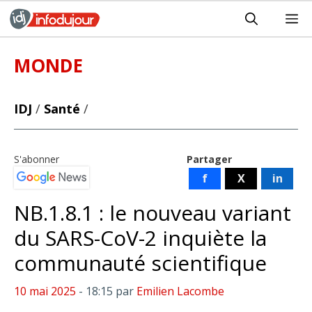
Aller
M
au
contenu
MONDE
IDJ
/
Santé
/
S'abonner
Partager
f
X
in
NB.1.8.1 : le nouveau variant
du SARS-CoV-2 inquiète la
communauté scientifique
10 mai 2025
- 18:15
par
Emilien Lacombe