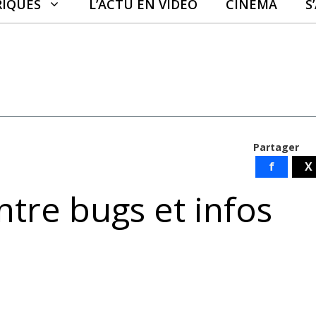
RIQUES
L’ACTU EN VIDÉO
CINÉMA
S
Partager
f
X
ntre bugs et infos