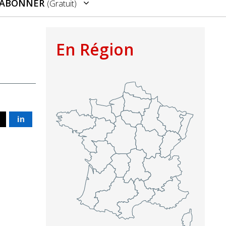
’ABONNER
(gratuit)
En Région
in