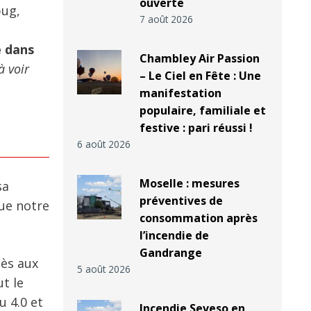
ouverte
bug,
7 août 2026
e dans
Chambley Air Passion
à voir
– Le Ciel en Fête : Une
manifestation
populaire, familiale et
festive : pari réussi !
6 août 2026
Moselle : mesures
sa
préventives de
que notre
consommation après
l’incendie de
Gandrange
cès aux
5 août 2026
ut le
u 4.0 et
Incendie Seveso en