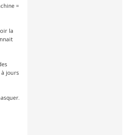
achine =
oir la
nnait
des
 à jours
masquer.