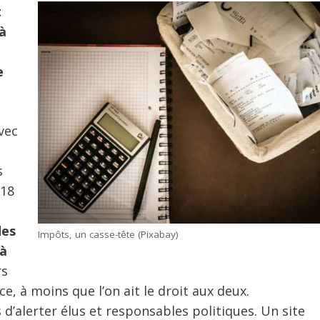
t
à
e
vec
s
018
des
Impôts, un casse-tête (Pixabay)
 à
rs
, à moins que l’on ait le droit aux deux.
s d’alerter élus et responsables politiques. Un site