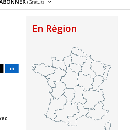
’ABONNER
(gratuit)
En Région
in
vec