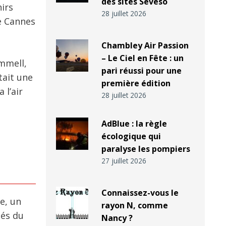
des sites Seveso
nirs
28 juillet 2026
de Cannes
Chambley Air Passion
– Le Ciel en Fête : un
ammell,
pari réussi pour une
tait une
première édition
 l’air
28 juillet 2026
AdBlue : la règle
écologique qui
paralyse les pompiers
27 juillet 2026
Connaissez-vous le
e, un
rayon N, comme
iés du
Nancy ?