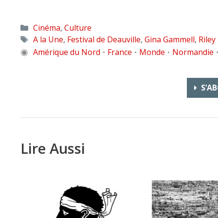
Catégories
Cinéma
,
Culture
Étiquettes
A la Une
,
Festival de Deauville
,
Gina Gammell
,
Rile
◉
Amérique du Nord
France
Monde
Normandie
•
•
•
S’AB
Lire Aussi