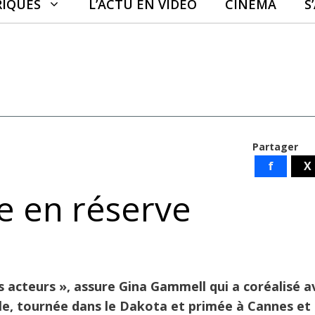
RIQUES
L’ACTU EN VIDÉO
CINÉMA
S
Partager
f
X
ie en réserve
s acteurs », assure Gina Gammell qui a coréalisé a
le, tournée dans le Dakota et primée à Cannes et