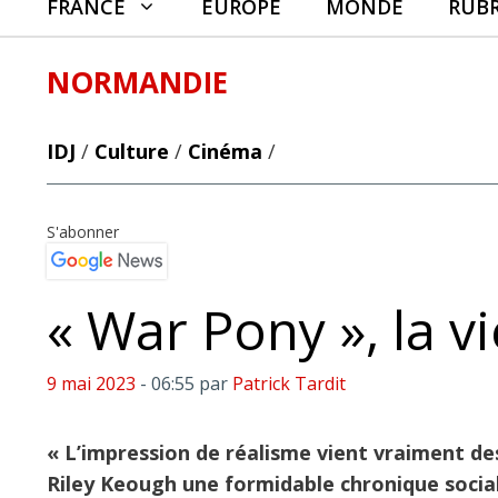
FRANCE
EUROPE
MONDE
RUB
NORMANDIE
IDJ
/
Culture
/
Cinéma
/
S'abonner
« War Pony », la v
9 mai 2023
- 06:55
par
Patrick Tardit
« L’impression de réalisme vient vraiment de
Riley Keough une formidable chronique socia