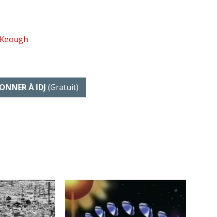
y Keough
•
ONNER À IDJ
(gratuit)