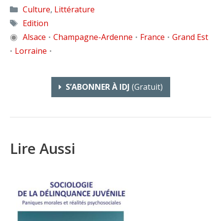
Catégories
Culture
,
Littérature
Étiquettes
Edition
◉
Alsace
Champagne-Ardenne
France
Grand Est
•
•
•
Lorraine
•
•
S’ABONNER À IDJ
(gratuit)
Lire Aussi