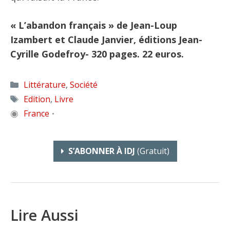
« L’abandon français » de Jean-Loup
Izambert et Claude Janvier, éditions Jean-
Cyrille Godefroy- 320 pages. 22 euros.
Catégories
Littérature
,
Société
Étiquettes
Edition
,
Livre
◉
France
•
S’ABONNER À IDJ
(gratuit)
Lire Aussi