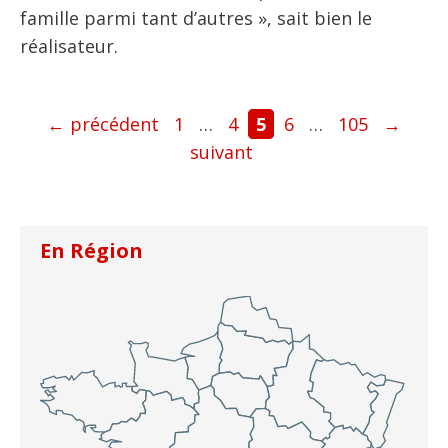
famille parmi tant d’autres », sait bien le
réalisateur.
Page
Page
Page
Page
Page
←
précédent
1
…
4
5
6
…
105
→
suivant
En Région