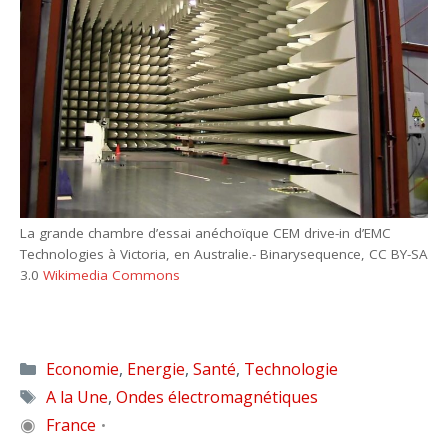
La grande chambre d’essai anéchoïque CEM drive-in d’EMC
Technologies à Victoria, en Australie.- Binarysequence, CC BY-SA
3.0
Wikimedia Commons
Catégories
Economie
,
Energie
,
Santé
,
Technologie
Étiquettes
A la Une
,
Ondes électromagnétiques
◉
France
•