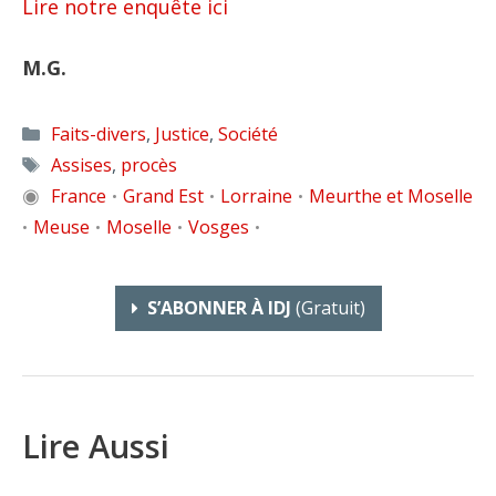
Lire notre enquête ici
M.G.
Catégories
Faits-divers
,
Justice
,
Société
Étiquettes
Assises
,
procès
◉
France
Grand Est
Lorraine
Meurthe et Moselle
•
•
•
Meuse
Moselle
Vosges
•
•
•
•
S’ABONNER À IDJ
(gratuit)
Lire Aussi