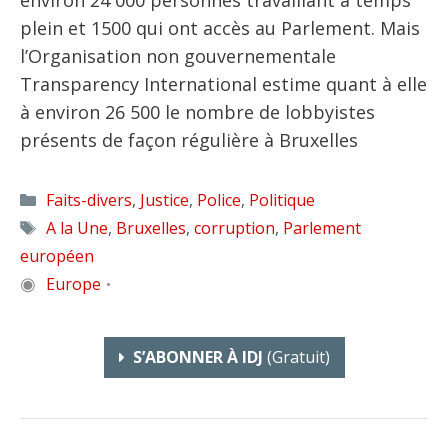
environ 24 000 personnes travaillant à temps
plein et 1500 qui ont accès au Parlement. Mais
l’Organisation non gouvernementale
Transparency International estime quant à elle
à environ 26 500 le nombre de lobbyistes
présents de façon régulière à Bruxelles
Catégories
Faits-divers
,
Justice
,
Police
,
Politique
Étiquettes
A la Une
,
Bruxelles
,
corruption
,
Parlement
européen
◉
Europe
•
S’ABONNER À IDJ
(gratuit)