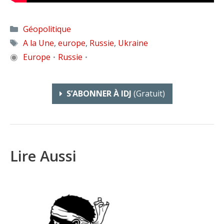
Catégories
Géopolitique
Étiquettes
A la Une
,
europe
,
Russie
,
Ukraine
◉
Europe
Russie
•
•
S’ABONNER À IDJ
(gratuit)
Lire Aussi