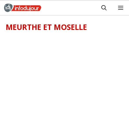
Aller
M
au
contenu
MEURTHE ET MOSELLE