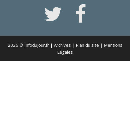
2026 © Infodujour.fr |
Archives
|
Plan du site
|
Mentions
Légales