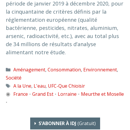
période de janvier 2019 à décembre 2020, pour
la cinquantaine de critères définis par la
réglementation européenne (qualité
bactérienne, pesticides, nitrates, aluminium,
arsenic, radioactivité, etc.), avec au total plus
de 34 millions de résultats d’analyse
alimentant notre étude.
Catégories
Aménagement
,
Consommation
,
Environnement
,
Société
Étiquettes
A la Une
,
L'eau
,
UFC-Que Chioisir
◉
France
Grand Est
Lorraine
Meurthe et Moselle
•
•
•
•
S’ABONNER À IDJ
(gratuit)