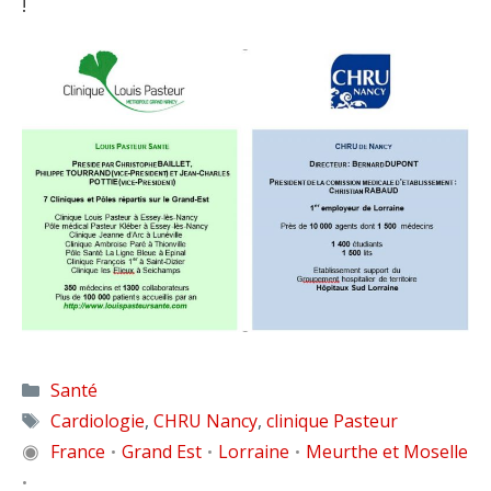
!
Catégories
Santé
Étiquettes
Cardiologie
,
CHRU Nancy
,
clinique Pasteur
◉
France
Grand Est
Lorraine
Meurthe et Moselle
•
•
•
•