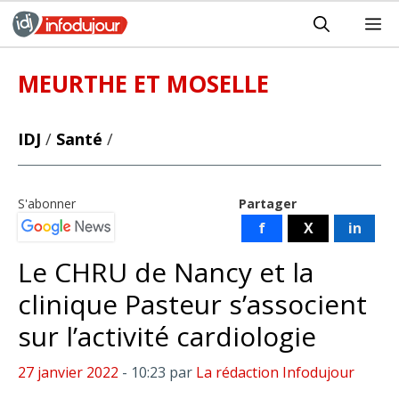
Aller
M
au
contenu
MEURTHE ET MOSELLE
IDJ
/
Santé
/
S'abonner
Partager
f
X
in
Le CHRU de Nancy et la
clinique Pasteur s’associent
sur l’activité cardiologie
27 janvier 2022
- 10:23
par
La rédaction Infodujour