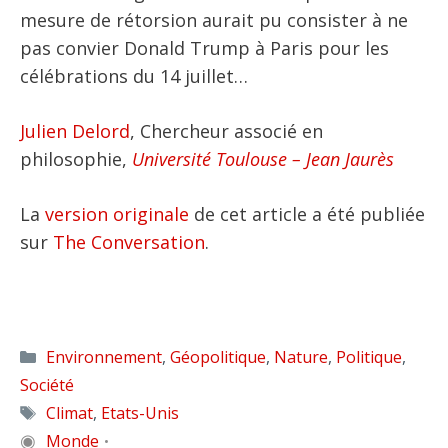
mesure de rétorsion aurait pu consister à ne
pas convier Donald Trump à Paris pour les
célébrations du 14 juillet…
Julien Delord
, Chercheur associé en
philosophie,
Université Toulouse – Jean Jaurès
La
version originale
de cet article a été publiée
sur
The Conversation
.
Catégories
Environnement
,
Géopolitique
,
Nature
,
Politique
,
Société
Étiquettes
Climat
,
Etats-Unis
◉
Monde
•