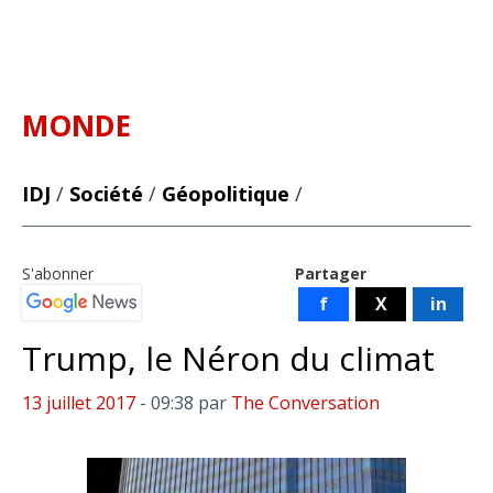
MONDE
IDJ
/
Société
/
Géopolitique
/
S'abonner
Partager
f
X
in
Trump, le Néron du climat
13 juillet 2017
- 09:38
par
The Conversation