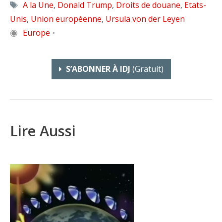
Étiquettes
A la Une
,
Donald Trump
,
Droits de douane
,
Etats-
Unis
,
Union européenne
,
Ursula von der Leyen
◉
Europe
•
S’ABONNER À IDJ
(gratuit)
Lire Aussi