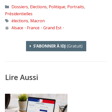
Catégories
Dossiers
,
Elections
,
Politique
,
Portraits
,
Présidentielles
Étiquettes
élections
,
Macron
◉
Alsace
France
Grand Est
•
•
•
S’ABONNER À IDJ
(gratuit)
Lire Aussi