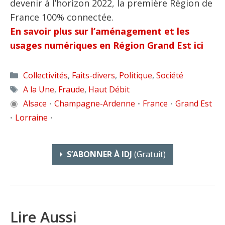
devenir à l’horizon 2022, la première Région de
France 100% connectée.
En savoir plus sur l’aménagement et les
usages numériques en Région Grand Est ici
Catégories
Collectivités
,
Faits-divers
,
Politique
,
Société
Étiquettes
A la Une
,
Fraude
,
Haut Débit
◉
Alsace
Champagne-Ardenne
France
Grand Est
•
•
•
Lorraine
•
•
S’ABONNER À IDJ
(gratuit)
Lire Aussi