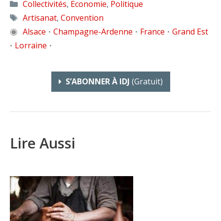
Catégories
Collectivités
,
Economie
,
Politique
Étiquettes
Artisanat
,
Convention
◉
Alsace
Champagne-Ardenne
France
Grand Est
•
•
•
Lorraine
•
•
S’ABONNER À IDJ
(gratuit)
Lire Aussi