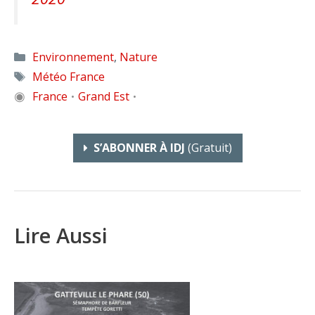
Catégories
Environnement
,
Nature
Étiquettes
Météo France
◉
France
Grand Est
•
•
S’ABONNER À IDJ
(gratuit)
Lire Aussi