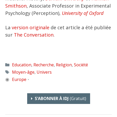
Smithson
, Associate Professor in Experimental
Psychology (Perception),
University of Oxford
La
version originale
de cet article a été publiée
sur
The Conversation
.
Catégories
Education
,
Recherche
,
Religion
,
Société
Étiquettes
Moyen-âge
,
Univers
◉
Europe
•
S’ABONNER À IDJ
(gratuit)