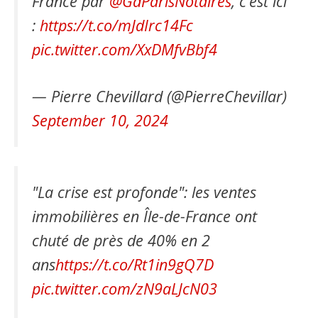
France par
@GdParisNotaires
, c’est ici
:
https://t.co/mJdIrc14Fc
pic.twitter.com/XxDMfvBbf4
— Pierre Chevillard (@PierreChevillar)
September 10, 2024
"La crise est profonde": les ventes
immobilières en Île-de-France ont
chuté de près de 40% en 2
ans
https://t.co/Rt1in9gQ7D
pic.twitter.com/zN9aLJcN03