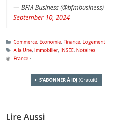
— BFM Business (@bfmbusiness)
September 10, 2024
Catégories
Commerce
,
Economie
,
Finance
,
Logement
Étiquettes
A la Une
,
Immobilier
,
INSEE
,
Notaires
◉
France
•
S’ABONNER À IDJ
(gratuit)
Lire Aussi