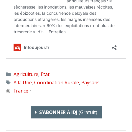
Catégories
Agriculture
,
Etat
Étiquettes
A la Une
,
Coordination Rurale
,
Paysans
◉
France
•
S’ABONNER À IDJ
(gratuit)