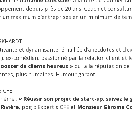
 Madame
Aurianne Loetscher
à la tête du Cabinet Alt
oppement depuis près de 20 ans. Coach et consultan
rer un maximum d’entreprises en un minimum de tem
URKHARDT
ivante et dynamisante, émaillée d’anecdotes et d’
h), ex-comédien, passionné par la relation client et l
booster de clients heureux »
qui a la réputation de
yantes, plus humaines. Humour garanti.
S CFE
thème :
« Réussir son projet de start-up, suivez le 
Rivière
, pdg d’Expertis CFE et
Monsieur Gérome Col