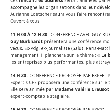
Ces
rencontres business
seront animées par
accompagne les organisations dans leur dével
Aurianne Loetscher saura vous faire rencont
Ouvert à tous.
11 H 00 À 12 H 30
: CONFÉRENCE AVEC GUY B
Guy Burkhardt
présentera une conférence mot
vécus. Ex-Pdg, ex-journaliste (Salut, Paris-Matc
management, il planchera sur le thème :
« Le 
les entreprises plus performantes, plus attra
14 H 30
: CONFÉRENCE PROPOSÉE PAR EXPERTI
Expertis CFE proposera une conférence sur le 
Elle sera animée par
Madame Valérie Creusot 
expert-comptable stagiaire.
15 H 30
: CONFÉRENCE PROPOSÉE PAR YZICO