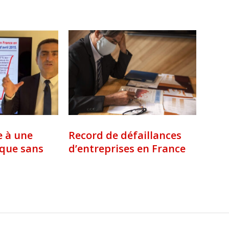
e à une
Record de défaillances
ique sans
d’entreprises en France