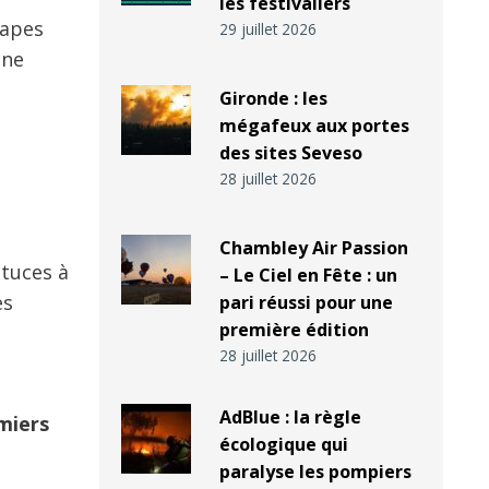
les festivaliers
tapes
29 juillet 2026
nne
Gironde : les
mégafeux aux portes
des sites Seveso
28 juillet 2026
Chambley Air Passion
stuces à
– Le Ciel en Fête : un
es
pari réussi pour une
première édition
28 juillet 2026
AdBlue : la règle
miers
écologique qui
paralyse les pompiers