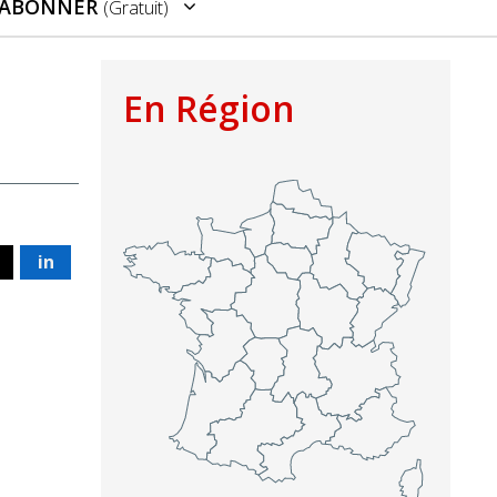
’ABONNER
(gratuit)
En Région
in