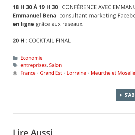
18 H 30 À 19 H 30
: CONFÉRENCE AVEC EMMAN
Emmanuel Bena
, consultant marketing Faceb
en ligne
grâce aux réseaux.
20 H
: COCKTAIL FINAL
Catégories
Economie
Étiquettes
entreprises
,
Salon
◉
France
Grand Est
Lorraine
Meurthe et Mosell
•
•
•
S’AB
Lire Aussi