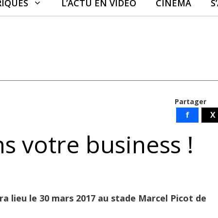
RIQUES
L’ACTU EN VIDÉO
CINÉMA
S
Partager
f
X
s votre business !
ura lieu le 30 mars 2017 au stade Marcel Picot de