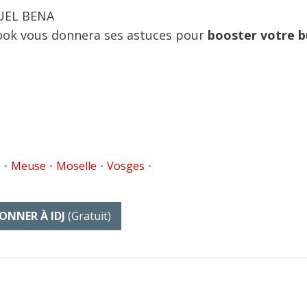
UEL BENA
ook vous donnera ses astuces pour
booster votre b
e
Meuse
Moselle
Vosges
•
•
•
•
ONNER À IDJ
(gratuit)