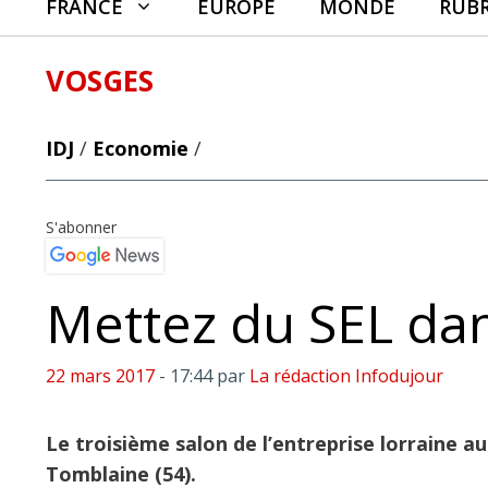
FRANCE
EUROPE
MONDE
RUB
VOSGES
IDJ
/
Economie
/
S'abonner
Mettez du SEL dan
22 mars 2017
- 17:44
par
La rédaction Infodujour
Le troisième salon de l’entreprise lorraine a
Tomblaine (54).