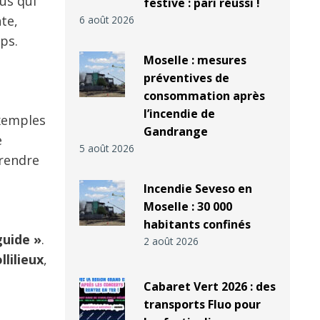
us qui
festive : pari réussi !
te,
6 août 2026
ps.
Moselle : mesures
préventives de
consommation après
l’incendie de
exemples
Gandrange
e
5 août 2026
 rendre
Incendie Seveso en
Moselle : 30 000
habitants confinés
guide »
.
2 août 2026
lilieux
,
Cabaret Vert 2026 : des
transports Fluo pour