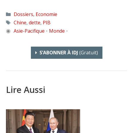
Catégories
Dossiers
,
Economie
Étiquettes
Chine
,
dette
,
PIB
◉
Asie-Pacifique
Monde
•
•
S’ABONNER À IDJ
(gratuit)
Lire Aussi