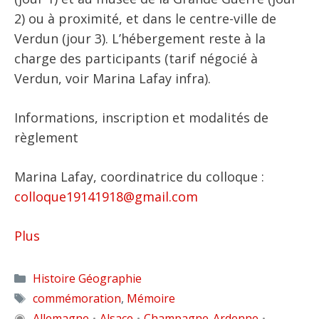
2) ou à proximité, et dans le centre-ville de
Verdun (jour 3). L’hébergement reste à la
charge des participants (tarif négocié à
Verdun, voir Marina Lafay infra).
Informations, inscription et modalités de
règlement
Marina Lafay, coordinatrice du colloque :
colloque19141918@gmail.com
Plus
Catégories
Histoire Géographie
Étiquettes
commémoration
,
Mémoire
◉
Allemagne
Alsace
Champagne-Ardenne
•
•
•