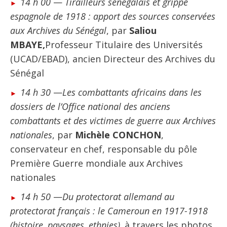
14 h 00
—
Tirailleurs sénégalais et grippe
espagnole de 1918 : apport des sources conservées
aux Archives du Sénégal
, par
Saliou
MBAYE,
Professeur Titulaire des Universités
(UCAD/EBAD), ancien Directeur des Archives du
Sénégal
14 h 30
—
Les combattants africains dans les
dossiers de l’Office national des anciens
combattants et des victimes de guerre aux Archives
nationales
, par
Michèle CONCHON
,
conservateur en chef, responsable du pôle
Première Guerre mondiale aux Archives
nationales
14 h 50
—
Du protectorat allemand au
protectorat français : le Cameroun en 1917-1918
(histoire, paysages, ethnies),
à travers les photos