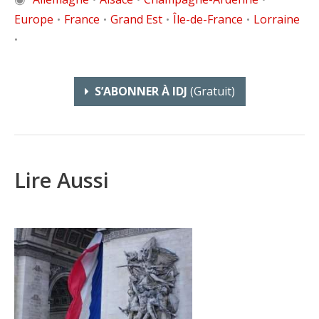
Europe
France
Grand Est
Île-de-France
Lorraine
•
•
•
•
•
S’ABONNER À IDJ
(gratuit)
Lire Aussi