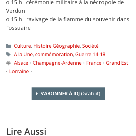
o 15 h : cérémonie militaire à la nécropole de
Verdun
o 15 h : ravivage de la flamme du souvenir dans
l’ossuaire
Catégories
Culture
,
Histoire Géographie
,
Société
Étiquettes
A la Une
,
commémoration
,
Guerre 14-18
◉
Alsace
Champagne-Ardenne
France
Grand Est
•
•
•
Lorraine
•
•
S’ABONNER À IDJ
(gratuit)
Lire Aussi