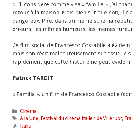
qu’il considère comme « sa » famille. « J’ai ch
retour à la maison. Mais bien sûr que non, il n
dangereux. Pire, dans un même schéma répétitif,
erreurs, les mêmes humeurs, les mêmes fureur
Ce film social de Francesco Costabile a évidem
mais son récit malheureusement si classique s’
rapidement que cette histoire ne peut évidemm
Patrick TARDIT
« Familia », un film de Francesco Costabile (sorti
Catégories
Cinéma
Étiquettes
A la Une
,
Festival du cinéma italien de Villerupt
,
Fra
◉
Italie
•