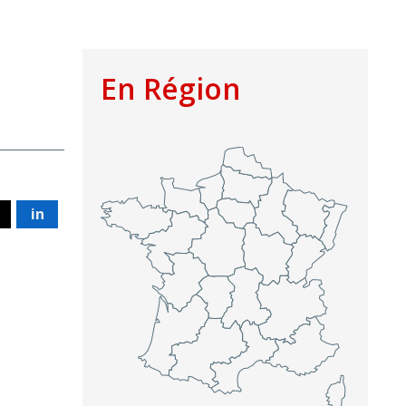
En Région
in