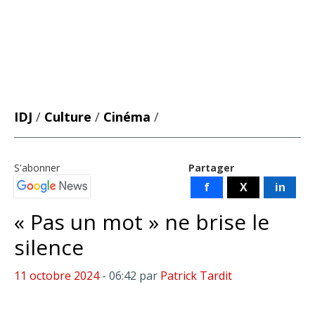
IDJ
/
Culture
/
Cinéma
/
S'abonner
Partager
f
X
in
« Pas un mot » ne brise le
silence
11 octobre 2024
- 06:42
par
Patrick Tardit