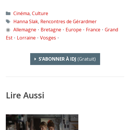
Catégories
Cinéma
,
Culture
Étiquettes
Hanna Slak
,
Rencontres de Gérardmer
◉
Allemagne
Bretagne
Europe
France
Grand
•
•
•
•
Est
Lorraine
Vosges
•
•
•
S’ABONNER À IDJ
(gratuit)
Lire Aussi