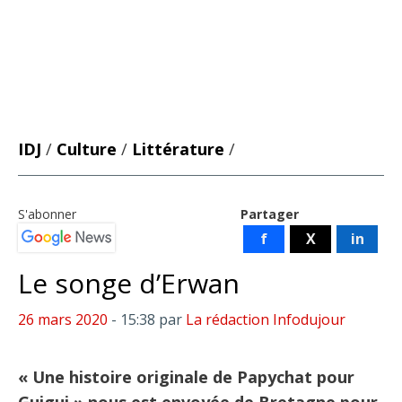
IDJ
/
Culture
/
Littérature
/
S'abonner
Partager
f
X
in
Le songe d’Erwan
26 mars 2020
- 15:38
par
La rédaction Infodujour
« Une histoire originale de Papychat pour