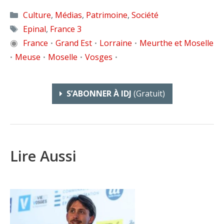
Catégories
Culture
,
Médias
,
Patrimoine
,
Société
Étiquettes
Epinal
,
France 3
◉
France
Grand Est
Lorraine
Meurthe et Moselle
•
•
•
Meuse
Moselle
Vosges
•
•
•
•
S’ABONNER À IDJ
(gratuit)
Lire Aussi