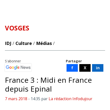
VOSGES
IDJ
/
Culture
/
Médias
/
S'abonner
Partager
f
X
in
France 3 : Midi en France
depuis Epinal
7 mars 2018
- 14:35
par
La rédaction Infodujour