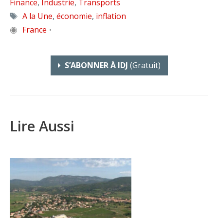
Finance
,
Industrie
,
Transports
Étiquettes
A la Une
,
économie
,
inflation
◉
France
•
S’ABONNER À IDJ
(gratuit)
Lire Aussi