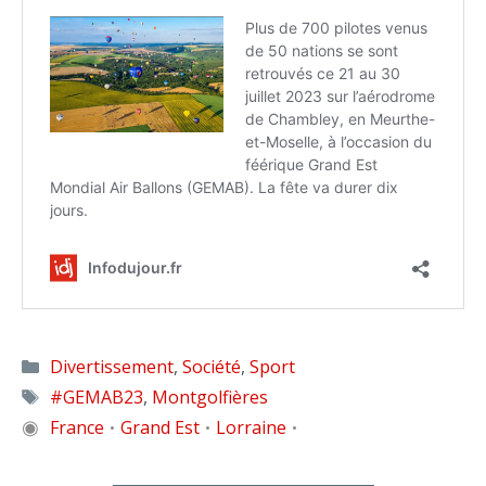
Catégories
Divertissement
,
Société
,
Sport
Étiquettes
#GEMAB23
,
Montgolfières
◉
France
Grand Est
Lorraine
•
•
•