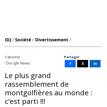
IDJ
/
Société
/
Divertissement
/
S'abonner
Partager
f
X
in
Le plus grand
rassemblement de
montgolfières au monde :
c’est parti !!!