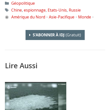
Catégories
Géopolitique
Étiquettes
Chine
,
espionnage
,
Etats-Unis
,
Russie
◉
Amérique du Nord
Asie-Pacifique
Monde
•
•
•
S’ABONNER À IDJ
(gratuit)
Lire Aussi