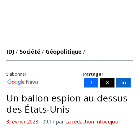
IDJ
/
Société
/
Géopolitique
/
S'abonner
Partager
f
X
in
Un ballon espion au-dessus
des États-Unis
3 février 2023
- 09:17
par
La rédaction Infodujour