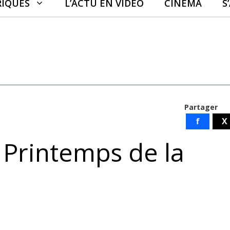
RIQUES
L’ACTU EN VIDÉO
CINÉMA
S
Partager
f
X
 Printemps de la