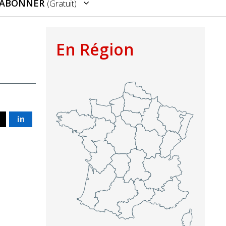
’ABONNER
(gratuit)
En Région
in