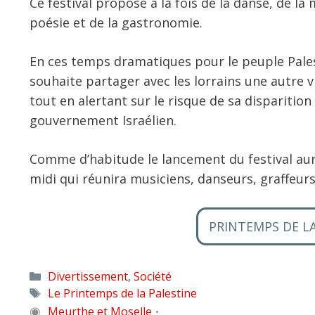
Ce festival propose à la fois de la danse, de l
poésie et de la gastronomie.
En ces temps dramatiques pour le peuple Palest
souhaite partager avec les lorrains une autre v
tout en alertant sur le risque de sa disparitio
gouvernement Israélien.
Comme d’habitude le lancement du festival aura
midi qui réunira musiciens, danseurs, graffeurs
PRINTEMPS DE L
Catégories
Divertissement
,
Société
Étiquettes
Le Printemps de la Palestine
◉
Meurthe et Moselle
•