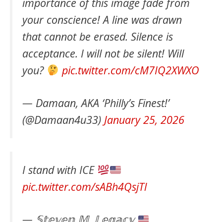
importance of this image fade from
your conscience! A line was drawn
that cannot be erased. Silence is
acceptance. I will not be silent! Will
you?
pic.twitter.com/cM7IQ2XWXO
— Damaan, AKA ‘Philly’s Finest!’
(@Damaan4u33)
January 25, 2026
I stand with ICE
pic.twitter.com/sABh4QsjTl
— 𝕊𝕥𝕖𝕧𝕖𝕟 𝕄. 𝕃𝕖𝕘𝕒𝕔𝕪