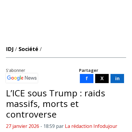
IDJ
/
Société
/
S'abonner
Partager
f
X
in
L’ICE sous Trump : raids
massifs, morts et
controverse
27 janvier 2026
- 18:59
par
La rédaction Infodujour