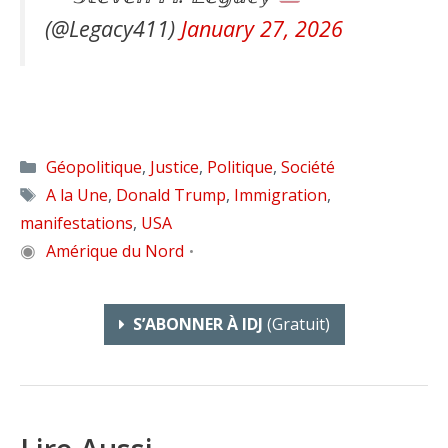
(@Legacy411)
January 27, 2026
Catégories
Géopolitique
,
Justice
,
Politique
,
Société
Étiquettes
A la Une
,
Donald Trump
,
Immigration
,
manifestations
,
USA
◉
Amérique du Nord
•
S’ABONNER À IDJ
(gratuit)