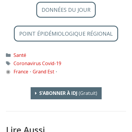
DONNÉES DU JOUR
POINT ÉPIDÉMIOLOGIQUE RÉGIONAL
Catégories
Santé
Étiquettes
Coronavirus Covid-19
◉
France
Grand Est
•
•
S’ABONNER À IDJ
(gratuit)
Lire Aussi