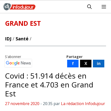
Aller
M
au
contenu
GRAND EST
IDJ
/
Santé
/
S'abonner
Partager
f
X
in
Covid : 51.914 décès en
France et 4.703 en Grand
Est
27 novembre 2020
- 20:35
par
La rédaction Infodujour