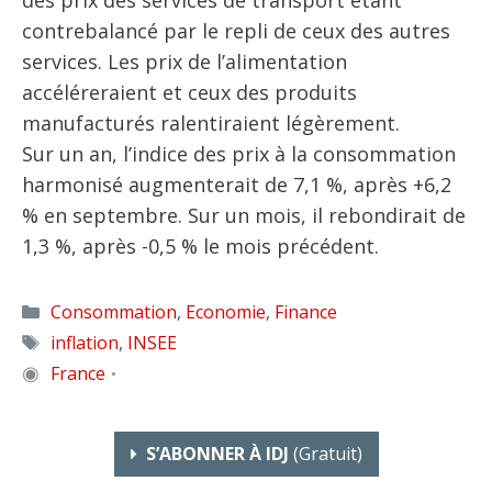
contrebalancé par le repli de ceux des autres
services. Les prix de l’alimentation
accéléreraient et ceux des produits
manufacturés ralentiraient légèrement.
Sur un an, l’indice des prix à la consommation
harmonisé augmenterait de 7,1 %, après +6,2
% en septembre. Sur un mois, il rebondirait de
1,3 %, après -0,5 % le mois précédent.
Catégories
Consommation
,
Economie
,
Finance
Étiquettes
inflation
,
INSEE
◉
France
•
S’ABONNER À IDJ
(gratuit)