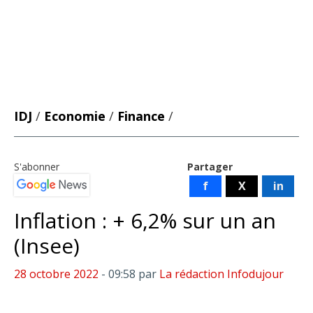
IDJ
/
Economie
/
Finance
/
S'abonner
Partager
f
X
in
Inflation : + 6,2% sur un an
(Insee)
28 octobre 2022
- 09:58
par
La rédaction Infodujour