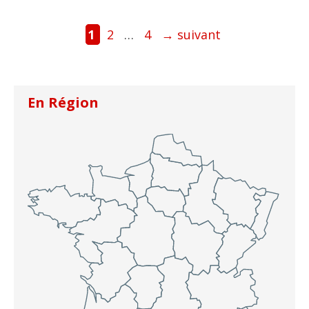
Page
Page
Page
1
2
…
4
→
suivant
En Région