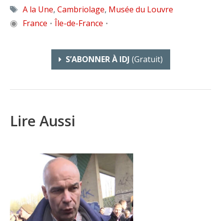
Étiquettes
A la Une
,
Cambriolage
,
Musée du Louvre
◉
France
Île-de-France
•
•
S’ABONNER À IDJ
(gratuit)
Lire Aussi