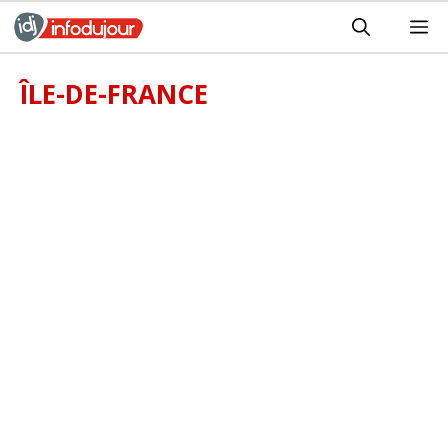
Aller
M
au
contenu
ÎLE-DE-FRANCE