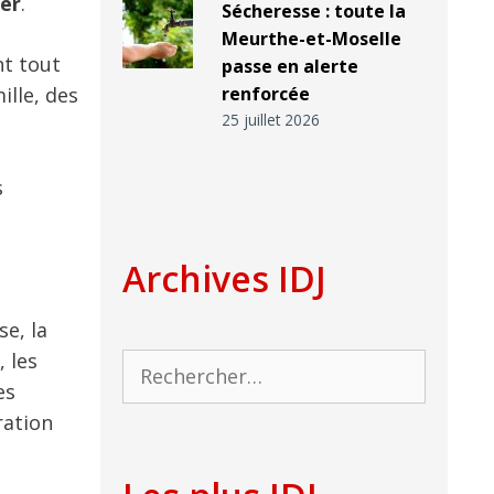
ner
.
Sécheresse : toute la
Meurthe-et-Moselle
nt tout
passe en alerte
ille, des
renforcée
25 juillet 2026
s
Archives IDJ
e, la
 les
Rechercher :
es
ration