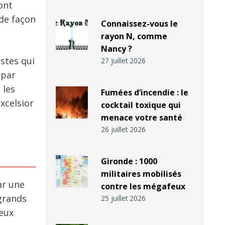
ont
 de façon
Connaissez-vous le
rayon N, comme
Nancy ?
istes qui
27 juillet 2026
 par
 les
Fumées d’incendie : le
Excelsior
cocktail toxique qui
menace votre santé
26 juillet 2026
Gironde : 1000
militaires mobilisés
par une
contre les mégafeux
grands
25 juillet 2026
deux