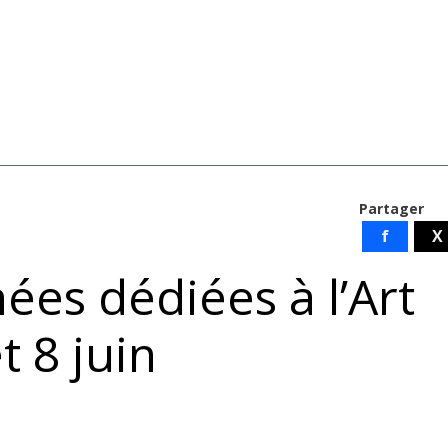
Partager
f
X
nées dédiées à l’Art
t 8 juin