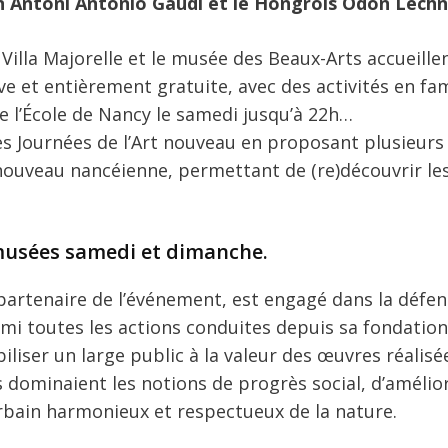
n Antoni Antonio Gaudi et le Hongrois Ödön Lech
 Villa Majorelle et le musée des Beaux-Arts accueille
et entièrement gratuite, avec des activités en fam
e l’École de Nancy le samedi jusqu’à 22h…
 Journées de l’Art nouveau en proposant plusieurs
 nouveau nancéienne, permettant de (re)découvrir le
 musées samedi et dimanche.
artenaire de l’événement, est engagé dans la défens
rmi toutes les actions conduites depuis sa fondation,
liser un large public à la valeur des œuvres réalisé
s dominaient les notions de progrès social, d’amélio
rbain harmonieux et respectueux de la nature.