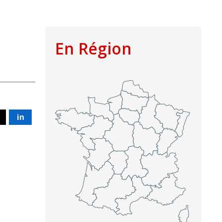
En Région
in