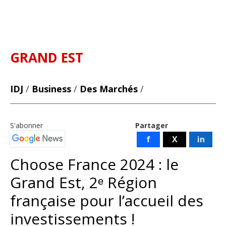
GRAND EST
IDJ
/
Business
/
Des Marchés
/
S'abonner
Partager
f
X
in
Choose France 2024 : le
Grand Est, 2ᵉ Région
française pour l’accueil des
investissements !