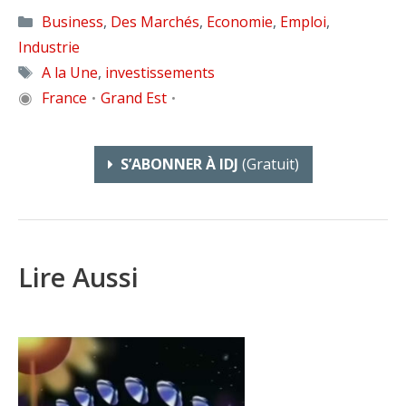
Catégories
Business
,
Des Marchés
,
Economie
,
Emploi
,
Industrie
Étiquettes
A la Une
,
investissements
◉
France
Grand Est
•
•
S’ABONNER À IDJ
(gratuit)
Lire Aussi