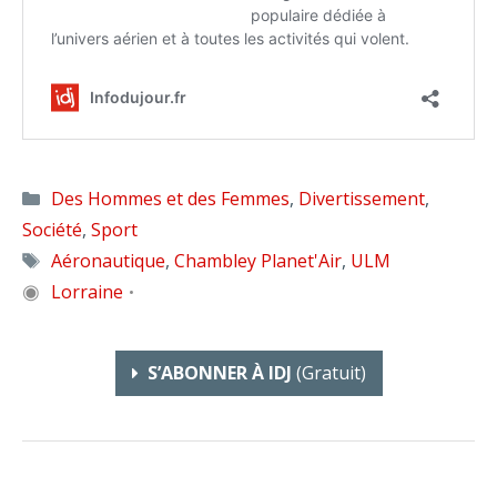
Catégories
Des Hommes et des Femmes
,
Divertissement
,
Société
,
Sport
Étiquettes
Aéronautique
,
Chambley Planet'Air
,
ULM
◉
Lorraine
•
S’ABONNER À IDJ
(gratuit)